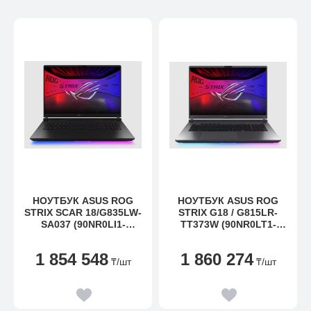
НОУТБУК ASUS ROG
НОУТБУК ASUS ROG
STRIX SCAR 18/G835LW-
STRIX G18 / G815LR-
SA037 (90NR0LI1-
TT373W (90NR0LT1-
M001C0)
M00JL0)
1 854 548
1 860 274
₸
/шт
₸
/шт