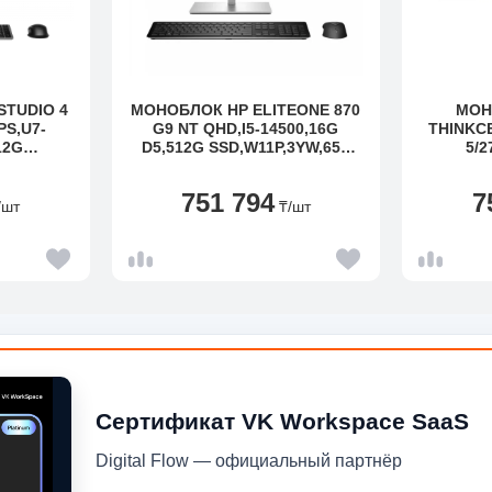
TUDIO 4
МОНОБЛОК HP ELITEONE 870
МОН
PS,U7-
G9 NT QHD,I5-14500,16G
THINKC
12G
D5,512G SSD,W11P,3YW,655
5/2
B KBD+MS
WRLESS
240H/1
KBDMSE,HAS,WIFI7+BT5.4
(
751 794
7
/шт
₸
/шт
Сертификат VK Workspace SaaS
Digital Flow — официальный партнёр