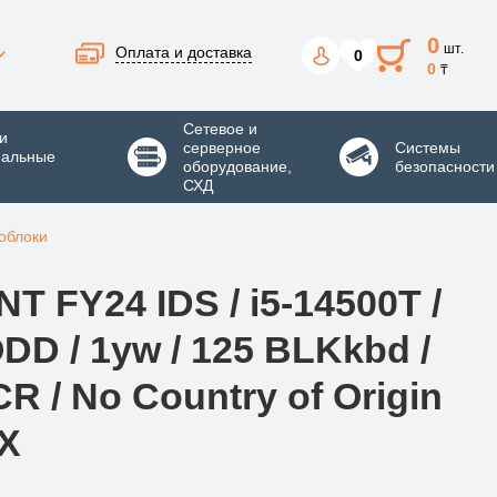
0
шт.
Оплата и доставка
0
0
₸
Сетевое и
и
серверное
Системы
нальные
оборудование,
безопасности
СХД
облоки
T FY24 IDS / i5-14500T /
DD / 1yw / 125 BLKkbd /
R / No Country of Origin
AX