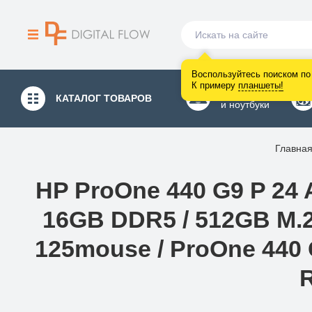
Воспользуйтесь поиском по 
К примеру
планшеты
!
Компьютеры
КАТАЛОГ
ТОВАРОВ
и ноутбуки
Главна
HP ProOne 440 G9 P 24 A
16GB DDR5 / 512GB M.2 
125mouse / ProOne 440 G
R