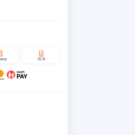
овор
ЭСФ