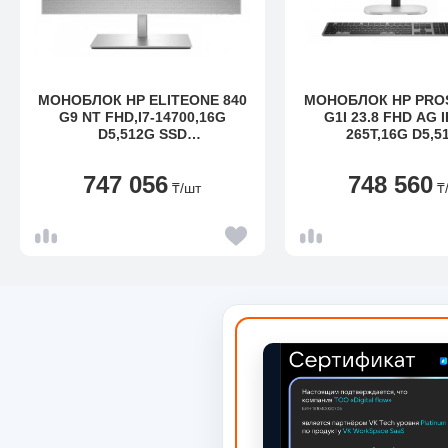
МОНОБЛОК HP ELITEONE 840
МОНОБЛОК HP PROS
G9 NT FHD,I7-14700,16G
G1I 23.8 FHD AG I
D5,512G SSD
265T,16G D5,5
VALUE,W11P,1YW|3Y SU,655
PCIE,W11P,3YW,US
WRLS KBD + MSE,HAS,WIFI6E
747 056
748 560
VPRO+BT5.3
₸
/шт
₸