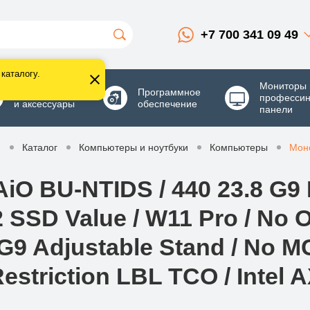
+7 700 341 09 49
каталогу.
Мониторы 
Комплектующие
Программное
професси
и аксессуары
обеспечение
панели
я
Каталог
Компьютеры и ноутбуки
Компьютеры
Мон
iO BU-NTIDS / 440 23.8 G9 N
SSD Value / W11 Pro / No O
9 Adjustable Stand / No MC
estriction LBL TCO / Intel 