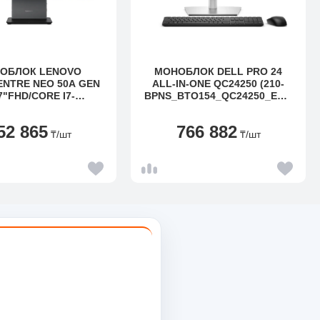
ОБЛОК LENOVO
МОНОБЛОК DELL PRO 24
ENTRE NEO 50A GEN
ALL-IN-ONE QC24250 (210-
7"FHD/CORE I7-
BPNS_BTO154_QC24250_EME
6GB/512GB/WIN PRO
A)
12SB004QRU)
52 865
766 882
₸
/шт
₸
/шт