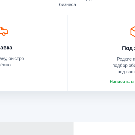
бизнеса
авка
Под 
ану, быстро
Редкие 
дёжно
подбор об
под ваш
Написать в