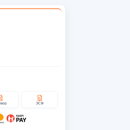
овор
ЭСФ