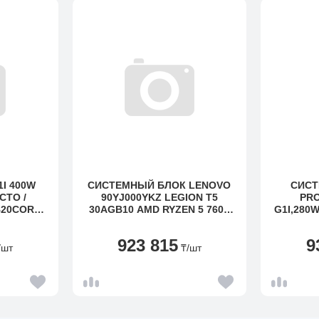
1I 400W
СИСТЕМНЫЙ БЛОК LENOVO
СИСТ
CTO /
90YJ000YKZ LEGION T5
PRO
B20CORES
30AGB10 AMD RYZEN 5 7600
G1I,280W
DR5 5600
UP TO 5,1GHZ
B M.2 SSD
(8CORES)/16GB/1TB
PCIE,NO
923 815
9
 ODD
SSD/NVIDIA GEFORCE RTX
/шт
₸
/шт
 ONSITE
5070 12GB GDDR7/WI-FI
W /
6E/BT5.3/NOOS/1Y/BLACK
 8 GB
125 V2
125