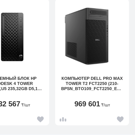
ЕМНЫЙ БЛОК HP
КОМПЬЮТЕР DELL PRO MAX
DESK 4 TOWER
TOWER T2 FCT2250 (210-
,U5 235,32GB D5,1TB
BPSN_BTO109_FCT2250_EME
M.2
A)
ODD,W11P,WIFI+BT,1Y
32 567
969 601
W
₸
/шт
₸
/шт