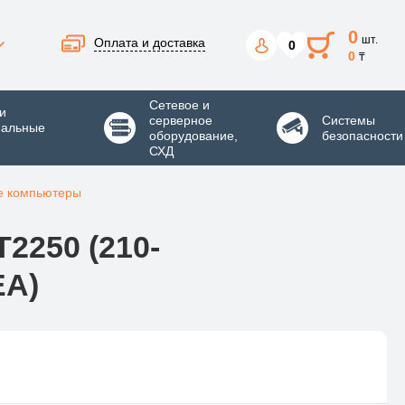
0
шт.
Оплата и доставка
0
0
₸
Сетевое и
и
серверное
Системы
нальные
оборудование,
безопасности
СХД
е компьютеры
2250 (210-
EA)