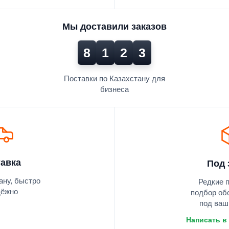
Мы доставили заказов
8
1
2
3
Поставки по Казахстану для
бизнеса
авка
Под 
ану, быстро
Редкие 
дёжно
подбор об
под ваш
Написать в