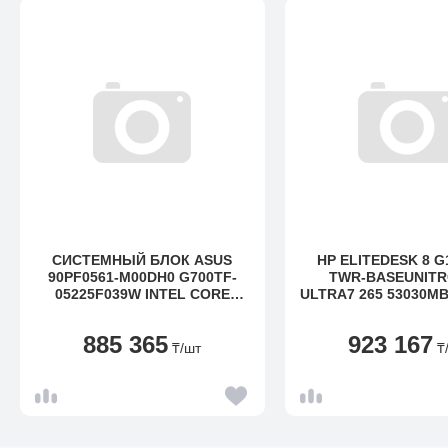
СИСТЕМНЫЙ БЛОК ASUS
HP ELITEDESK 8 G
90PF0561-M00DH0 G700TF-
TWR-BASEUNITR
05225F039W INTEL CORE
ULTRA7 265 53030M
ULTRA 5 225F UP TO 4,9GHZ
/ 32GB (1X32GB) D
10C/2X16GB/1TB SSD/NVIDIA
UDIMM MEMORY / 1T
885 365
923 167
GEFORCE RTX 5070 PRIME
VALUE / W11 PRO / NO
₸
/шт
₸
12GB GDDR7/DOS/1Y/BLACK
NOBAY 2 / 3 YEAR
DESKTOP D SUPPORT 1Y
NVIDIARTX 5060
GDDR7GRAPHICS / 
BLACKKBD / 