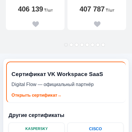
PCIE,INTEL
D5/512G PCIE/WI-
406 139
407 787
GRAPHICS,DOS,300NT
FI6E+BT5.4/DTPM/1080P
₸
/шт
₸
/шт
/120W/WD
KBMS/W11P/2YW
Сертификат VK Workspace SaaS
Digital Flow — официальный партнёр
Открыть сертификат
→
Другие сертификаты
CISCO
KASPERSKY