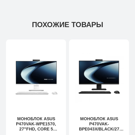
ПОХОЖИЕ ТОВАРЫ
МОНОБЛОК ASUS
МОНОБЛОК ASUS
P470VAK-WPE1570,
P470VAK-
27"FHD, CORE 5
BPE043X/BLACK/27
210H,16GB D5,512GB
FHD/I5-13420H/8G