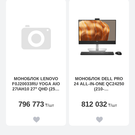
МОНОБЛОК LENOVO
МОНОБЛОК DELL PRO
F0J20033RU YOGA AIO
24 ALL-IN-ONE QC24250
27IAH10 27'' QHD (2560
(210-
X 1440) IPS 120HZ/INTEL
BPNS_BTO155_QC24250
CORE ULTRA 9 285H UP
_EMEA)
796 773
812 032
TO 5,4GHZ
₸
/шт
₸
/шт
(16CORES)/32GB/1TB
SSD/INTEGRATED/WI-FI
7/BT5.4/5MP
CAMERA/WIRELESS
MOUSE+KEYBOARD/WIN