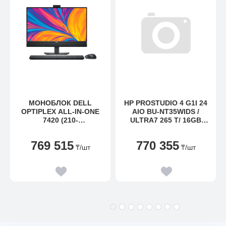
МОНОБЛОК DELL
HP PROSTUDIO 4 G1I 24
OPTIPLEX ALL-IN-ONE
AIO BU-NT35WIDS /
7420 (210-
ULTRA7 265 T/ 16GB
BLDV_N004O7420AIO65
(1X16GB) DDR5 5600
WEMEA_VP_1)
SODIMM MEMORY /
769 515
770 355
512GB M.2 SSD VALUE /
₸
/шт
₸
/шт
W11 PRO / 3 YEAR
ONSITE DESKTOP D
SUPPORT 1YW / 125 V2
BLACKKBD / 125MOUSE
/ PROSTUDIO 4 G1I
ADJUSTABLE STAND /
USB PROSTUDIO AIO
INTE