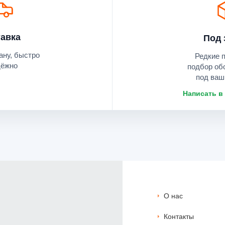
авка
Под 
ану, быстро
Редкие 
дёжно
подбор об
под ваш
Написать в
О нас
Контакты