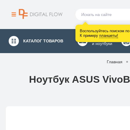
Воспользуйтесь поиском по 
К примеру
планшеты
!
Компьютеры
КАТАЛОГ
ТОВАРОВ
и ноутбуки
Главная
Ноутбук ASUS VivoB