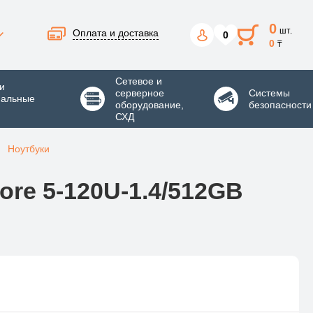
0
шт.
Оплата и доставка
0
0
₸
Сетевое и
и
серверное
Системы
нальные
оборудование,
безопасности
СХД
Ноутбуки
re 5-120U-1.4/512GB