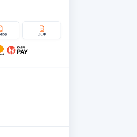
овор
ЭСФ