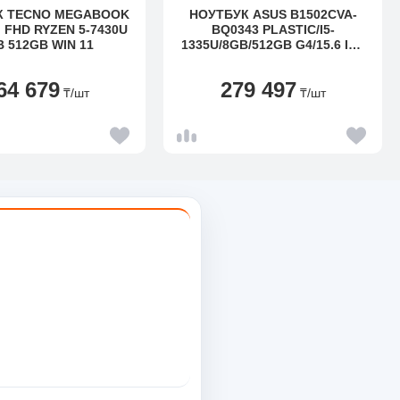
К TECNO MEGABOOK
НОУТБУК ASUS B1502CVA-
" FHD RYZEN 5-7430U
BQ0343 PLASTIC/I5-
B 512GB WIN 11
1335U/8GB/512GB G4/15.6 IPS
FHD 250NT/UMA/NOOS/BL
KBD/FPS/720P/42WH
64 679
279 497
₸
/шт
₸
/шт