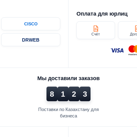
Оплата для юрлиц
CISCO
Счёт
Дог
DRWEB
Мы доставили заказов
8
1
2
3
Поставки по Казахстану для
бизнеса