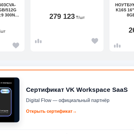
503CVA-
НОУТБУ
8GB/512G
K16S 16
279 123
:9 300NT
8G
₸
/шт
KBD
ASTIC
2
/шт
Сертификат VK Workspace SaaS
Digital Flow — официальный партнёр
Открыть сертификат
→