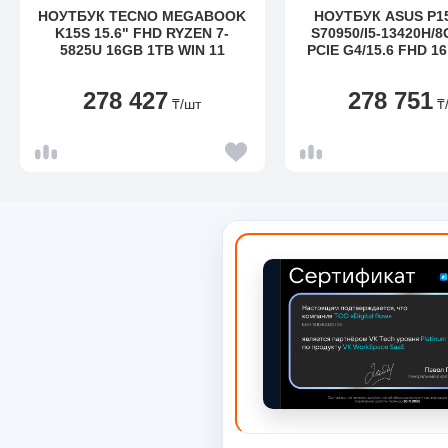
НОУТБУК TECNO MEGABOOK
НОУТБУК ASUS P1
K15S 15.6" FHD RYZEN 7-
S70950/I5-13420H/
5825U 16GB 1TB WIN 11
PCIE G4/15.6 FHD 16
IPS/DOS/1YW/
KZ/FPS/720P/PL
278 427
278 751
₸
/шт
₸