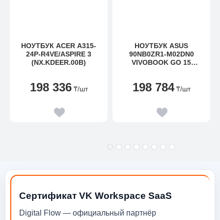
НОУТБУК ACER A315-
НОУТБУК ASUS
24P-R4VE/ASPIRE 3
90NB0ZR1-M02DN0
(NX.KDEER.00B)
VIVOBOOK GO 15
E1504FA-BQ1379 15.6"
FHD(1920X1080)
198 336
198 784
IPS/AMD RYZEN 3 7320U
₸
/шт
₸
/шт
2,4GHZ
QUAD/8GB/256GB/AMDR
ADEONGRAPHICS/WI-
FI/BT5.1/720P HD
CAMERA/NOOS/1Y/COO
L SILVER
Сертификат VK Workspace SaaS
Digital Flow — официальный партнёр