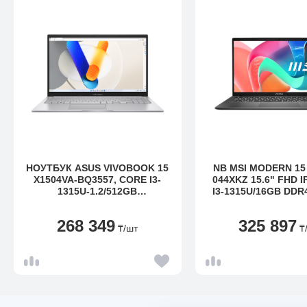
НОУТБУК ASUS VIVOBOOK 15
NB MSI MODERN 15
X1504VA-BQ3557, CORE I3-
044XKZ 15.6" FHD 
1315U-1.2/512GB
I3-1315U/16GB DDR
SSD/16GB/15.6" FHD, DOS
SSD/INTEL IRIS/D
268 349
325 897
₸
/шт
₸