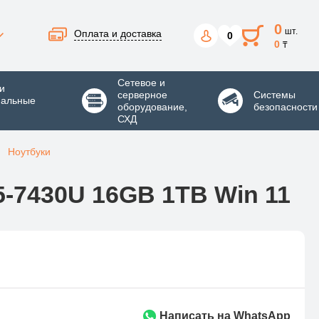
0
шт.
Оплата и доставка
0
0
₸
Сетевое и
и
серверное
Системы
нальные
оборудование,
безопасности
СХД
Ноутбуки
-7430U 16GB 1TB Win 11
Написать на WhatsApp