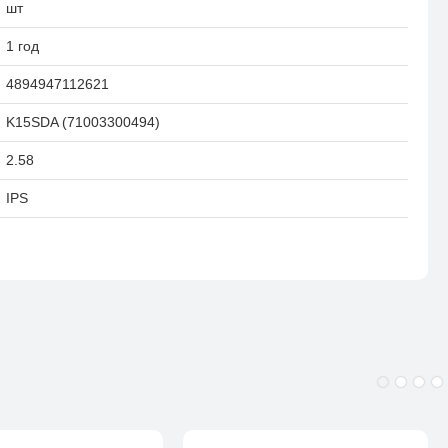
шт
 нит, 60 Гц
1 год
ние.
4894947112621
мальный объем для расширения 32ГБ
нером отпечатка пальца, раскладка английская/русская
K15SDA (71003300494)
2.58
IPS
Gen1 и Gen2)
 мм
ы
жка быстрой зарядки)