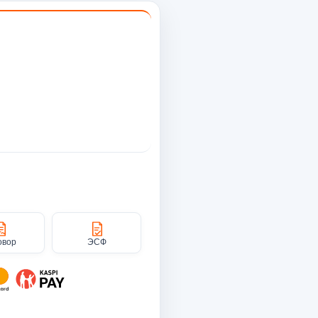
овор
ЭСФ