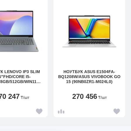
ТОТ НОУТБУК:
и 16 ГБ ОЗУ
 день
oSD
но докупать
К LENOVO IP3 SLIM
НОУТБУК ASUS E1504FA-
6"FHD/CORE I5-
BQ1208W/ASUS VIVOBOOK GO
/8GB/512GB/WIN11S
15 (90NB0ZR1-M024L0)
83ER00DJRK)
70 247
270 456
₸
/шт
₸
/шт