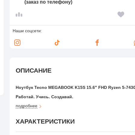
(заказ по телефону)
Наши соцсети:
ОПИСАНИЕ
Ноутбук Tecno MEGABOOK K15S 15.6" FHD Ryzen 5-7430
Работай. Учись. Создавай.
Ультратонкий ноутбук в металлическом корпусе с совреме
подробнее
студентов, фрилансеров и тех, кто ценит лёгкость, стиль и
КЛЮЧЕВЫЕ ХАРАКТЕРИСТИКИ:
ХАРАКТЕРИСТИКИ
Процессор:
AMD Ryzen 5 7430U (6 ядер / 12 потоко