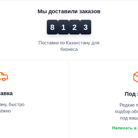
Мы доставили заказов
8
1
2
3
Поставки по Казахстану для
бизнеса
авка
Под 
ану, быстро
Редкие 
дёжно
подбор об
под ваш
Написать в