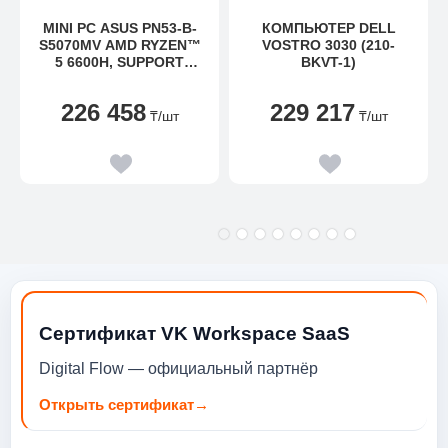
MINI PC ASUS PN53-B-
КОМПЬЮТЕР DELL
S5070MV AMD RYZEN™
VOSTRO 3030 (210-
5 6600H, SUPPORT
BKVT-1)
DDR5, INTEGRATED -
RADEON™ GRAPHICS,
226 458
229 217
SUPPORT GEN4X4 SSD,
₸
/шт
₸
/шт
WIFI6
Сертификат VK Workspace SaaS
Digital Flow — официальный партнёр
Открыть сертификат
→