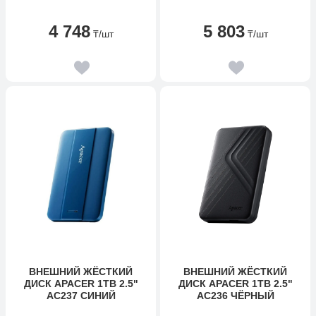
ENCLOSURE(5GBPS)
10G ENCLOSURE C TO C
WITH USB-C TO USB A
CABLE 50CM, 10902
4 748
5 803
CABLE 10903
₸
/шт
₸
/шт
ВНЕШНИЙ ЖЁСТКИЙ
ВНЕШНИЙ ЖЁСТКИЙ
ДИСК APACER 1TB 2.5"
ДИСК APACER 1TB 2.5"
AC237 СИНИЙ
AC236 ЧЁРНЫЙ