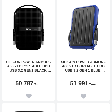
SILICON POWER ARMOR -
SILICON POWER ARMOR -
A60 2TB PORTABLE HDD
A66 2TB PORTABLE HDD
USB 3.2 GEN1 BLACK,
USB 3.2 GEN 1 BLUE,
SHOCKPROOF MIL-STD
CERTIFICATE MIL-STD
810G METHOD 516.6
810F 516.5/IV, WATER-
50 787
51 991
PROCEDURE IV, WATER-
RESISTANT IPX4, 360˚
₸
/шт
₸
/шт
RESISTANT IPX4, LED
BUMPER
LIGHT