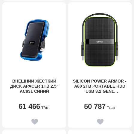
ВНЕШНИЙ ЖЁСТКИЙ
SILICON POWER ARMOR -
ДИСК APACER 1TB 2.5"
A60 2TB PORTABLE HDD
AC631 СИНИЙ
USB 3.2 GEN1
BLACK/GREEN,
SHOCKPROOF MIL-STD
61 466
50 787
810G METHOD 516.6
₸
/шт
₸
/шт
PROCEDURE IV, WATER-
RESISTANT IPX4, LED
LIGHT