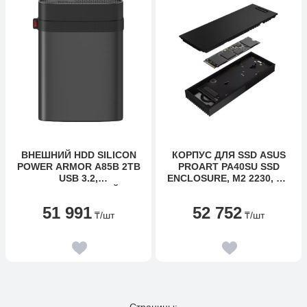
ВНЕШНИЙ HDD SILICON
КОРПУС ДЛЯ SSD ASUS
POWER ARMOR A85B 2TB
PROART PA40SU SSD
USB 3.2,
ENCLOSURE, M2 2230, M2
УДАРОПРОЧНЫЙ,
2280, USB 4, 40GBPS, BOX
ЧЕРНЫЙ
51 991
52 752
₸
/шт
₸
/шт
Страницы: