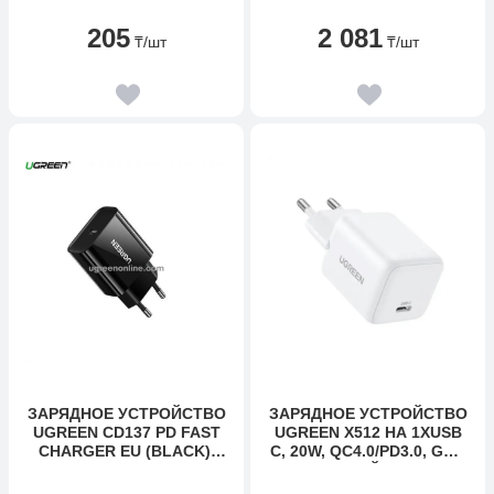
C005AB ДЛЯ IPHONE4
18WU WHITE
205
2 081
₸
/шт
₸
/шт
ЗАРЯДНОЕ УСТРОЙСТВО
ЗАРЯДНОЕ УСТРОЙСТВО
UGREEN CD137 PD FAST
UGREEN X512 НА 1XUSB
CHARGER EU (BLACK),
C, 20W, QC4.0/PD3.0, GAN
10191
X, БЕЛЫЙ, 55554