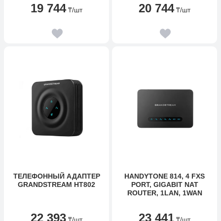
19 744
20 744
₸
/шт
₸
/шт
ТЕЛЕФОННЫЙ АДАПТЕР
HANDYTONE 814, 4 FXS
GRANDSTREAM HT802
PORT, GIGABIT NAT
ROUTER, 1LAN, 1WAN
22 393
23 441
₸
/шт
₸
/шт