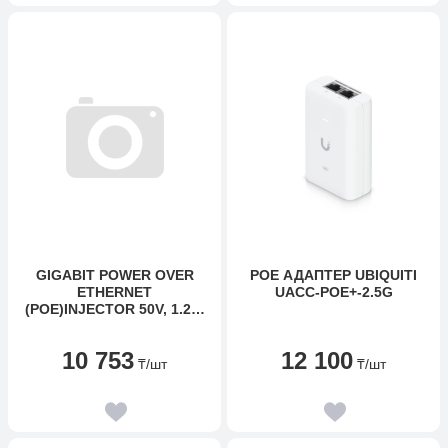
GIGABIT POWER OVER
POE АДАПТЕР UBIQUITI
ETHERNET
UACC-POE+-2.5G
(POE)INJECTOR 50V, 1.2A,
52W FOR ALLPRODUCTS
(REPLACEMENT FOR100-
10 753
12 100
00022). POWER CORD
₸
/шт
₸
/шт
NOTINCLUDED. BULK IN
PLASTIC BAGS.