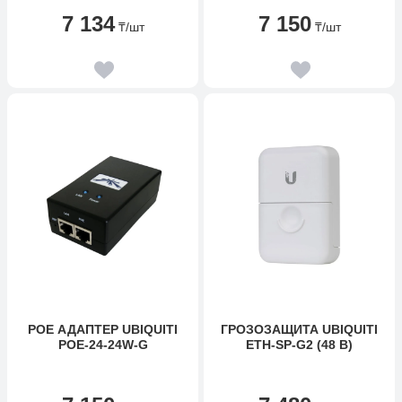
PASSIVE, SURGE-
7 134
7 150
PROTECTED RJ45
₸
/шт
₸
/шт
CONNECTIONS; QUICK
AND EASY INSTALLATION;
COMPATIBLE WITH GBE
NETWORKS.
POE АДАПТЕР UBIQUITI
ГРОЗОЗАЩИТА UBIQUITI
POE-24-24W-G
ETH-SP-G2 (48 В)