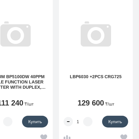
UM BP5100DW 40PPM
LBP6030 +2PCS CRG725
LE FUNCTION LASER
NTER WITH DUPLEX,
RK AND WIFI (40PPM
LE FUNCTION LASER
111 240
129 600
NTER WITH DUPLEX,
₸
/шт
₸
/шт
TWORK AND WIFI)
Купить
Купить