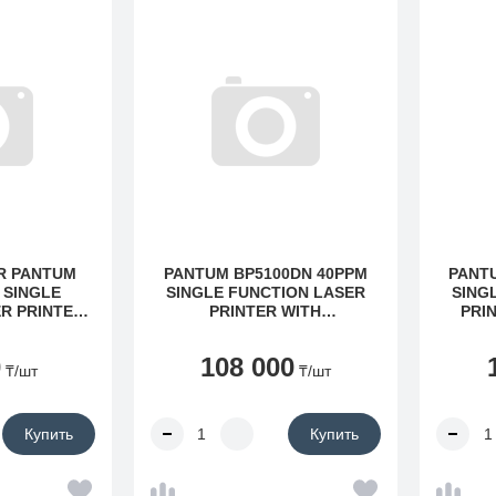
R PANTUM
PANTUM BP5100DN 40PPM
PANT
 SINGLE
SINGLE FUNCTION LASER
SING
R PRINTER
PRINTER WITH
PRI
 FUNCTION
DUPLEX,NETWORK (40PPM
NETWO
NTER)
SINGLE FUNCTION LASER
SING
0
108 000
PRINTER WITH
PRI
₸
/шт
₸
/шт
DUPLEX,NETWORK)
NE
Купить
Купить