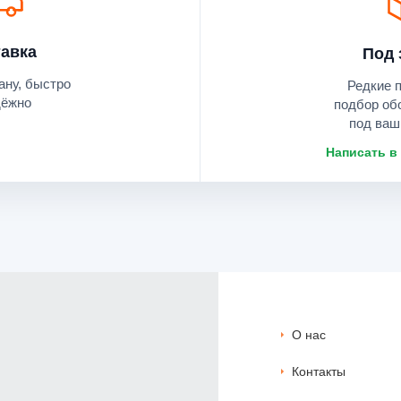
авка
Под 
ану, быстро
Редкие 
дёжно
подбор об
под ваш
Написать в
О нас
Контакты