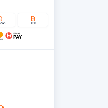
овор
ЭСФ