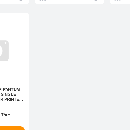
R PANTUM
 SINGLE
R PRINTER
 FUNCTION
NTER)
2
₸
/шт