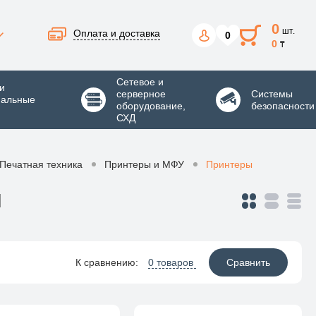
0
шт.
Оплата и доставка
0
0
₸
Сетевое и
и
серверное
Системы
нальные
оборудование,
безопасности
СХД
Печатная техника
Принтеры и МФУ
Принтеры
Ы
К сравнению:
0 товаров
Сравнить