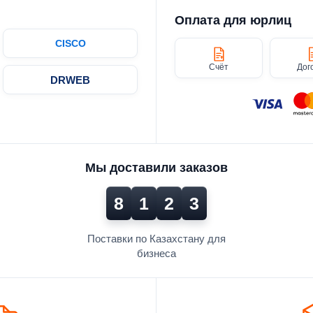
Оплата для юрлиц
CISCO
Счёт
Дог
DRWEB
Мы доставили заказов
8
1
2
3
Поставки по Казахстану для
бизнеса