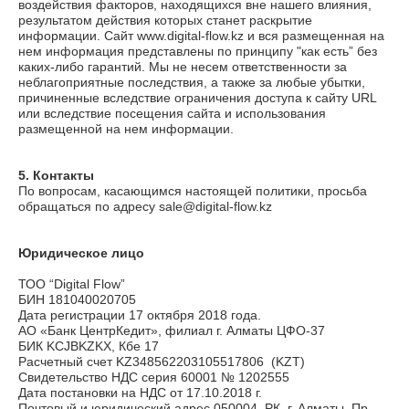
воздействия факторов, находящихся вне нашего влияния,
результатом действия которых станет раскрытие
информации. Сайт
www.digital-flow.kz
и вся размещенная на
нем информация представлены по принципу "как есть” без
каких-либо гарантий. Мы не несем ответственности за
неблагоприятные последствия, а также за любые убытки,
причиненные вследствие ограничения доступа к сайту URL
или вследствие посещения сайта и использования
размещенной на нем информации.
5. Контакты
По вопросам, касающимся настоящей политики, просьба
обращаться по адресу
sale@digital-flow.kz
Юридическое лицо
ТОО “Digital Flow”
БИН 181040020705
Дата регистрации 17 октября 2018 года.
АО «Банк ЦентрКедит», филиал г. Алматы ЦФО-37
БИК KCJBKZKX, Кбе 17
Расчетный счет KZ348562203105517806 (KZT)
Свидетельство НДС серия 60001 № 1202555
Дата постановки на НДС от 17.10.2018 г.
Почтовый и юридический адрес 050004, РК, г. Алматы, Пр.