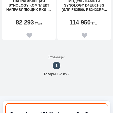
НАПРАВЛЯЮЩАЯ
МОДУЛЬ ПАМЯТИ
SYNOLOGY КОМПЛЕКТ
SYNOLOGY D4EU01-8G
НАПРАВЛЯЮЩИХ RKS-02
(ДЛЯ FS2500, RS2423RP+,
- 1/2U RAIL KIT (АНАЛОГ
RS2423+)
МОДЕЛИ RKS1317)
82 293
114 950
₸
/шт
₸
/шт
Страницы:
1
Товары 1-2 из 2