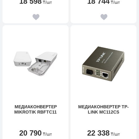
18 598
18 744
₸
/шт
₸
/шт
МЕДИАКОНВЕРТЕР
МЕДИАКОНВЕРТЕР TP-
MIKROTIK RBFTC11
LINK MC112CS
20 790
22 338
₸
/шт
₸
/шт