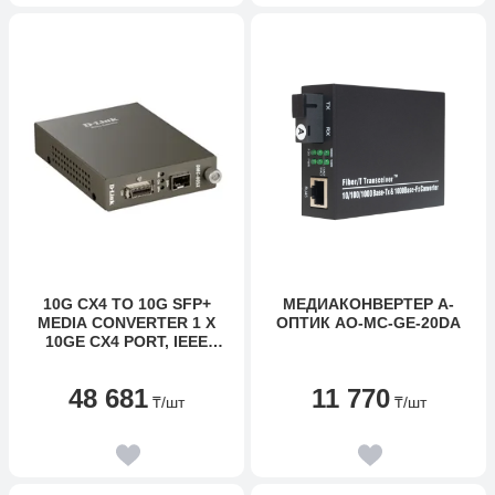
10G CX4 TO 10G SFP+
МЕДИАКОНВЕРТЕР А-
MEDIA CONVERTER 1 X
ОПТИК AO-MC-GE-20DA
10GE CX4 PORT, IEEE
802.3AK COMPLIANCE,
SUPPORT FULL-DUPLEX
48 681
11 770
₸
/шт
₸
/шт