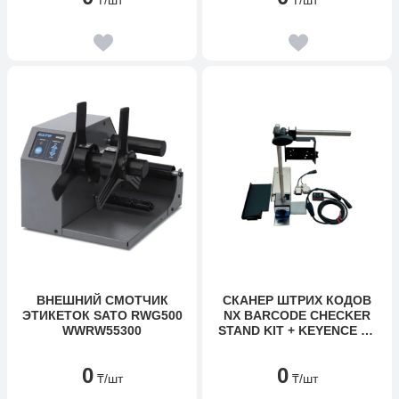
ВНЕШНИЙ СМОТЧИК
СКАНЕР ШТРИХ КОДОВ
ЭТИКЕТОК SATO RWG500
NX BARCODE CHECKER
WWRW55300
STAND KIT + KEYENCE 2D
SCANNER
0
0
₸
/шт
₸
/шт