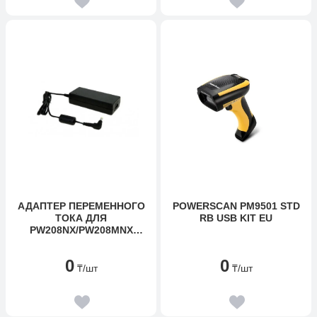
АДАПТЕР ПЕРЕМЕННОГО
POWERSCAN PM9501 STD
ТОКА ДЛЯ
RB USB KIT EU
PW208NX/PW208MNX
SATO
0
0
₸
/шт
₸
/шт