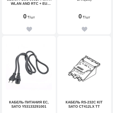
WLAN AND RTC + EU
POWER CABLE
0
0
₸
/шт
₸
/шт
КАБЕЛЬ ПИТАНИЯ ЕС,
КАБЕЛЬ RS-232C KIT
SATO Y53133291001
SATO CT412LX TT