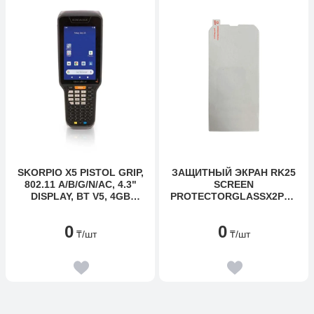
SKORPIO X5 PISTOL GRIP,
ЗАЩИТНЫЙ ЭКРАН RK25
802.11 A/B/G/N/AC, 4.3"
SCREEN
DISPLAY, BT V5, 4GB
PROTECTORGLASSX2PCS
RAM/64GB FLASH, 28-KEY
PACK
NUMERIC, 2D IMAGER SR
0
0
W GREEN SPOT, ANDROID
₸
/шт
₸
/шт
10, WITH EXTENDED
BATTERY