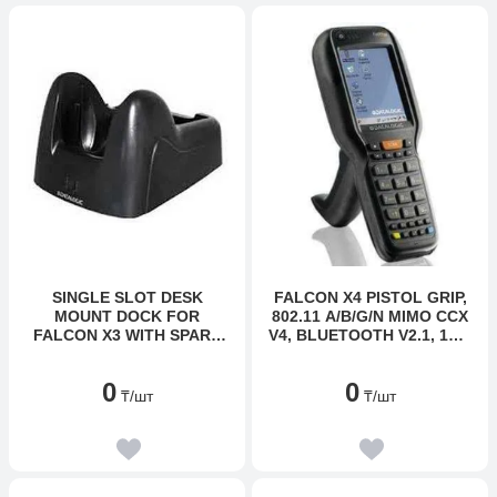
SINGLE SLOT DESK
FALCON X4 PISTOL GRIP,
MOUNT DOCK FOR
802.11 A/B/G/N MIMO CCX
FALCON X3 WITH SPARE
V4, BLUETOOTH V2.1, 1GB
BATTERY CHARGING
RAM/8GB FLASH, 29-KEY
SLOT. HIGH-RETENTION
NUMERIC, AUTO RANGE
0
0
USB TYPE B (CLIENT
2D IMAGER, WINDOWS
₸
/шт
₸
/шт
ONLY) AND RS232 PORTS.
EMBEDDED COMPACT 7,
INCLUDES POWER
EU
SUPPLY WITH REGIONAL
PLUGS AND USB CABLE