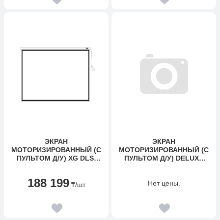
ЭКРАН
ЭКРАН
МОТОРИЗИРОВАННЫЙ (С
МОТОРИЗИРОВАННЫЙ (С
ПУЛЬТОМ Д/У) XG DLS-
ПУЛЬТОМ Д/У) DELUXE
ERC406Х305W
DLS-ERC240X135W
(160"Х120"), Ø - 199", 4:3
(94"Х53"), Ø - 108", 16:9
188 199
Нет цены.
₸
/шт