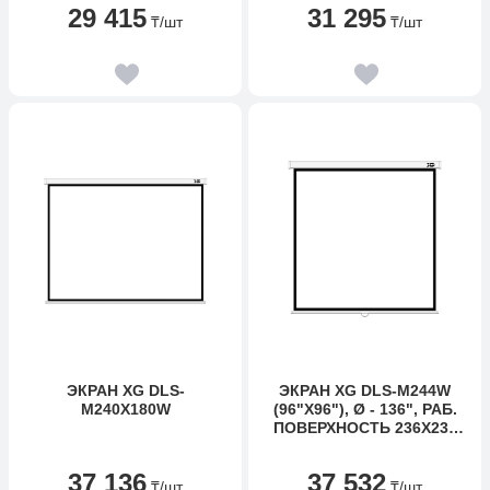
29 415
31 295
₸
/шт
₸
/шт
ЭКРАН XG DLS-
ЭКРАН XG DLS-M244W
M240Х180W
(96"Х96"), Ø - 136", РАБ.
ПОВЕРХНОСТЬ 236Х236
СМ., 1:1
37 136
37 532
₸
/шт
₸
/шт