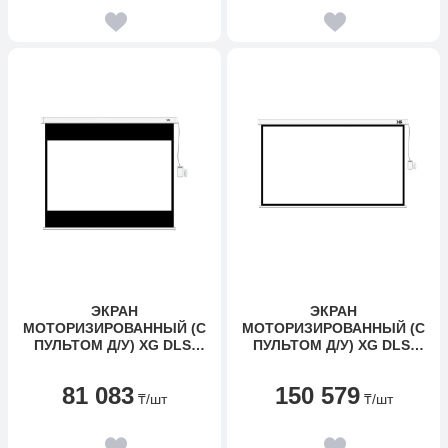
ЭКРАН
ЭКРАН
МОТОРИЗИРОВАННЫЙ (С
МОТОРИЗИРОВАННЫЙ (С
ПУЛЬТОМ Д/У) XG DLS-
ПУЛЬТОМ Д/У) XG DLS-
ERC274Х206W (108"Х81"),
ERС350X270W
Ø - 135", 4:3
(137"Х106"), Ø - 174", 16:9
81 083
150 579
₸
/шт
₸
/шт