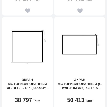
ЭКРАН
ЭКРАН
МОТОРИЗИРОВАННЫЙ
МОТОРИЗИРОВАННЫЙ (С
XG DLS-E213X (84"Х84"),
ПУЛЬТОМ Д/У) XG DLS-
Ø - 118", РАБ.
ERC265Х149W (104"Х58"),
ПОВЕРХНОСТЬ 205Х205
Ø - 119", 16:9
38 797
50 413
СМ., 1:1
₸
/шт
₸
/шт