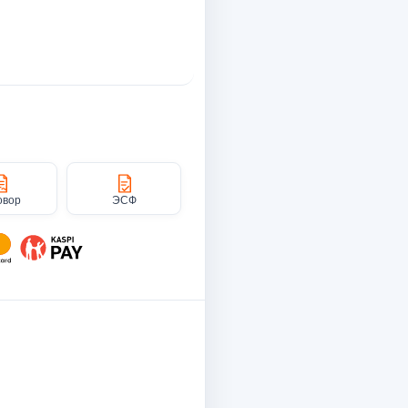
овор
ЭСФ