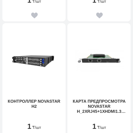
1
1
₸
/шт
₸
/шт
КОНТРОЛЛЕР NOVASTAR
КАРТА ПРЕДПРОСМОТРА
H2
NOVASTAR
H_2XRJ45+1XHDMI1.3
MONITOR CARD
1
1
₸
/шт
₸
/шт