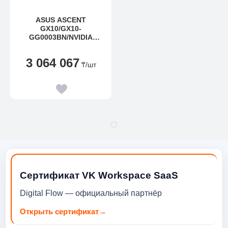
ASUS ASCENT
GX10/GX10-
GG0003BN/NVIDIA
GB10/RAM 128GB/1TB
SSD/ WI-FI 7/EU
3 064 067
₸
/шт
Сертификат VK Workspace SaaS
Digital Flow — официальный партнёр
Открыть сертификат
→