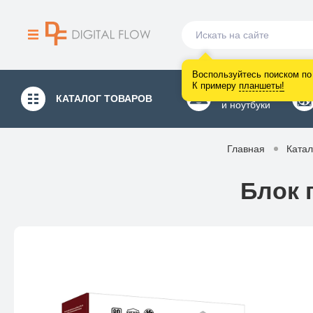
Воспользуйтесь поиском по 
К примеру
планшеты
!
Компьютеры
КАТАЛОГ
ТОВАРОВ
и ноутбуки
Главная
Катал
Блок 