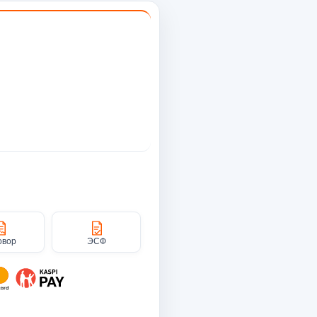
овор
ЭСФ