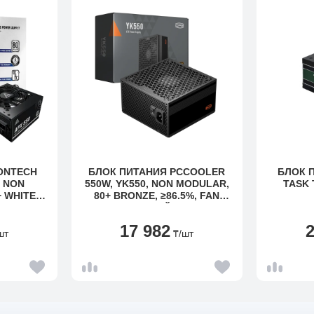
ONTECH
БЛОК ПИТАНИЯ PCCOOLER
БЛОК 
, NON
550W, YK550, NON MODULAR,
TASK 
 WHITE,
80+ BRONZE, ≥86.5%, FAN
20MM,
135MM, ЧЕРНЫЙ, P5-YK550-
B1F
17 982
шт
₸
/шт