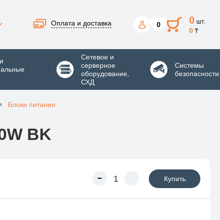
0
шт.
Оплата и доставка
0
0
₸
Сетевое и
и
серверное
Системы
нальные
оборудование,
безопасности
СХД
Блоки питания
50W BK
Купить