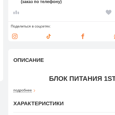
(заказ по телефону)
Поделиться в соцсетях:
ОПИСАНИЕ
БЛОК ПИТАНИЯ 1ST
подробнее
Испытайте превосходную мощность благодаря нашему сер
обеспечивающему оптимальную энергоэффективность, сни
которой вы можете доверять
ХАРАКТЕРИСТИКИ
ЭФФЕКТИВНО