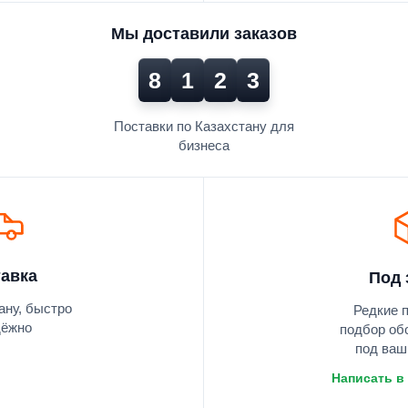
Мы доставили заказов
8
1
2
3
Поставки по Казахстану для
бизнеса
авка
Под 
ану, быстро
Редкие 
дёжно
подбор об
под ваш
Написать в