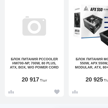
БЛОК ПИТАНИЯ PCCOOLER
БЛОК ПИТАНИЯ M
HW700-NP, 700W, 80 PLUS,
550W, APX 550W
ATX, BOX, W/O POWER CORD
MODULAR, ATX, 80+
КПД 90%, FAN 1
ЧЕРНЫЙ
20 917
20 925
₸
/шт
₸
/