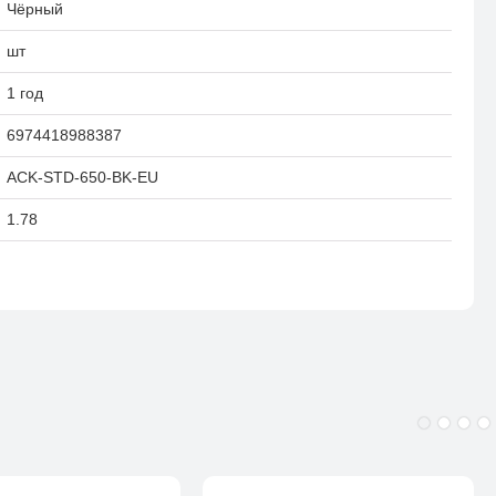
Чёрный
ских подшипниках повышается эффективность охлаждения,
шт
долгие годы
1 год
ЫЕ КАБЕЛИ
6974418988387
гибкостью, мы предлагаем паровое подключение кабелей,
для создания ПК премиум-класса
ACK-STD-650-BK-EU
1.78