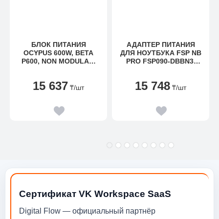
БЛОК ПИТАНИЯ
АДАПТЕР ПИТАНИЯ
OCYPUS 600W, BETA
ДЛЯ НОУТБУКА FSP NB
P600, NON MODULAR,
PRO FSP090-DBBN3,
ATX, КПД 80%,
90W, +18V ~ +20V, 9
ЧЕРНЫЙ, BETA-P600-
НАСАДОК (TIPS U1-U9)
15 637
15 748
N1HDBK024X-EU
₸
/шт
₸
/шт
Сертификат VK Workspace SaaS
Digital Flow — официальный партнёр