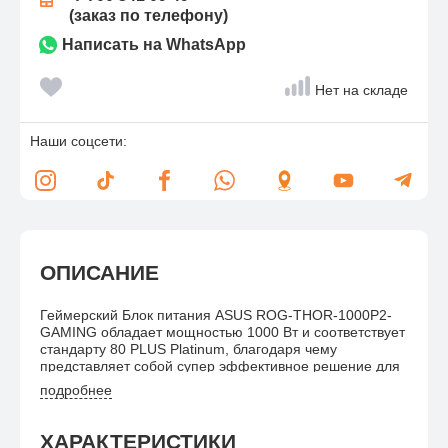
(заказ по телефону)
Написать на WhatsApp
Нет на складе
Наши соцсети:
ОПИСАНИЕ
Геймерский Блок питания ASUS ROG-THOR-1000P2-
GAMING обладает мощностью 1000 Вт и соответствует
стандарту 80 PLUS Platinum, благодаря чему
представляет собой супер эффективное решение для
создания геймерского компьютера. С помощью этой
подробнее
модели вы сможете использовать различные мощные
процессоры, а также видеокарты ультра высокого
класса, обеспечивая высокую производительность ПК.
ХАРАКТЕРИСТИКИ