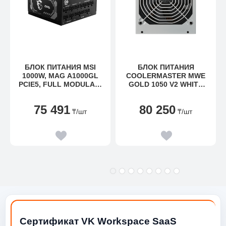
Цвет: Черный
БЛОК ПИТАНИЯ MSI
БЛОК ПИТАНИЯ
1000W, MAG A1000GL
COOLERMASTER MWE
PCIE5, FULL MODULAR,
GOLD 1050 V2 WHITE
ATX, 80+ GOLD, КПД
1050W FULL MODULAR,
>90%, FAN 135MM,
80+ GOLD MPE-A501-
75 491
80 250
ЧЕРНЫЙ
AFCAG-3GEU
₸
/шт
₸
/шт
Сертификат VK Workspace SaaS