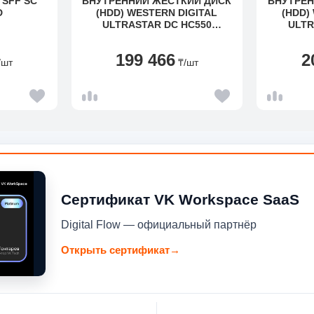
 SFF SC
ВНУТРЕННИЙ ЖЕСТКИЙ ДИСК
ВНУТРЕН
D
(HDD) WESTERN DIGITAL
(HDD)
ULTRASTAR DC HC550
ULTR
WUH721814AL5204
WUH7218
199 466
2
/шт
₸
/шт
Сертификат VK Workspace SaaS
Digital Flow — официальный партнёр
Открыть сертификат
→