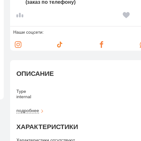
(заказ по телефону)
Наши соцсети:
ОПИСАНИЕ
Type
internal
Purpose
подробнее
for servers
ХАРАКТЕРИСТИКИ
3.5" form Factor
Memory
Характеристики отсутствуют