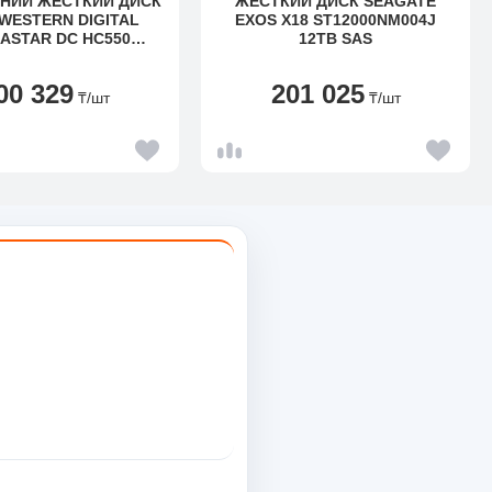
НИЙ ЖЕСТКИЙ ДИСК
ЖЕСТКИЙ ДИСК SEAGATE
 WESTERN DIGITAL
EXOS X18 ST12000NM004J
ASTAR DC HC550
12TB SAS
16ALE6L4 16TB SATA
00 329
201 025
₸
/шт
₸
/шт