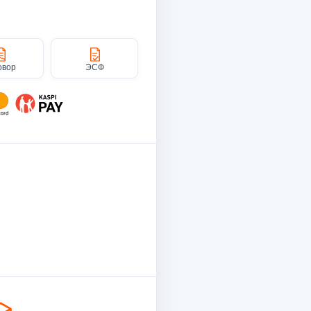
овор
ЭСФ