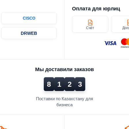
Оплата для юрлиц
CISCO
Счёт
Дог
DRWEB
Мы доставили заказов
8
1
2
3
Поставки по Казахстану для
бизнеса