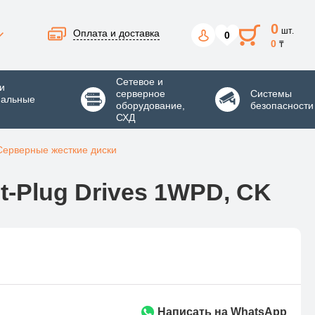
0
шт.
Оплата и доставка
0
0
₸
Сетевое и
и
серверное
Системы
нальные
оборудование,
безопасности
СХД
Серверные жесткие диски
t-Plug Drives 1WPD, CK
Написать на WhatsApp