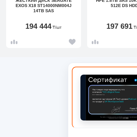
ЖЕСТКИЙ ДИСК SEAGATE
HPE 1.8TB SAS 10K
EXOS X18 ST14000NM004J
512E DS HD
14TB SAS
194 444
197 691
₸
/шт
₸