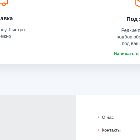
авка
Под 
ану, быстро
Редкие 
дёжно
подбор об
под ваш
Написать в
О нас
Контакты