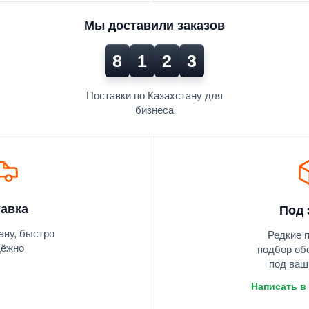
Мы доставили заказов
8
1
2
3
Поставки по Казахстану для
бизнеса
авка
Под 
ану, быстро
Редкие 
дёжно
подбор об
под ваш
Написать в