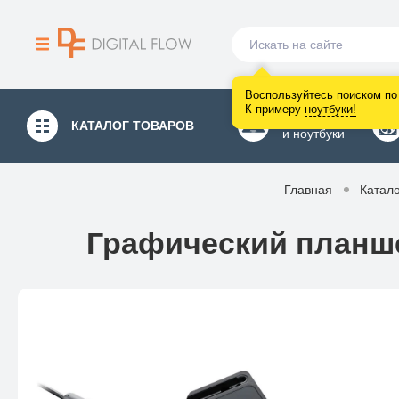
Воспользуйтесь поиском по 
К примеру
ноутбуки
!
Компьютеры
КАТАЛОГ
ТОВАРОВ
и ноутбуки
Главная
Катало
Графический планш