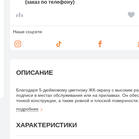
(заказ по телефону)
Наши соцсети:
ОПИСАНИЕ
Благодаря 5-дюймовому цветному ЖК-экрану с высоким р
подписи в местах обслуживания или на прилавках. Он обе
тонкой конструкции, а также ровной и плоской поверхност
использовать в маркетинговых и рекламных целях. Перо п
подробнее
естественной фиксации подписи в соответствии с юридич
шифрование AES и 2048-битный обмен ключами RSA для бе
уникальный идентификатор оборудования, чтобы точно опре
ХАРАКТЕРИСТИКИ
подписи. Перо Wacom можно присоединить шнуром к планше
местах с высоким трафиком, например на прилавках магази
компактной конструкцией и надежностью, что позволяет исп