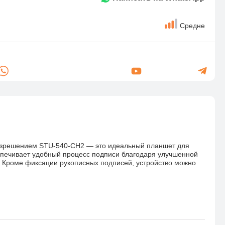
Средне
азрешением STU-540-CH2 — это идеальный планшет для
спечивает удобный процесс подписи благодаря улучшенной
и. Кроме фиксации рукописных подписей, устройство можно
оддерживает 1024 уровня чувствительности к нажатию для
ескими стандартами. Планшет поддерживает 256-битное
зопасных транзакций. Каждому устройству назначается
делить, какое устройство использовалось для той или иной
ту, чтобы оно не потерялось. STU-530 создан для работы в
нов и системах контроля, но при этом он отличается
ользовать его где угодно.