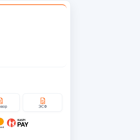
овор
ЭСФ