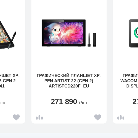
НШЕТ XP-
ГРАФИЧЕСКИЙ ПЛАНШЕТ XP-
ГРАФИ
6 GEN 2
PEN ARTIST 22 (GEN 2)
WACOM 
41
ARTISTCD220F_EU
DISP
271 890
2
/шт
₸
/шт