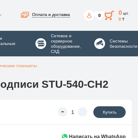
0
шт.
Оплата и доставка
0
0
₸
Сетевое и
и
серверное
Системы
нальные
оборудование,
безопасности
СХД
ические планшеты
одписи STU-540-CH2
Купить
Написать на WhatsApp