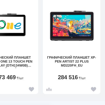
ЧЕСКИЙ ПЛАНШЕТ
ГРАФИЧЕСКИЙ ПЛАНШЕТ XP-
ONE 13 TOUCH PEN
PEN ARTIST 22 PLUS
LAY (DTH134W0B)
MD220FH_EU
ЧЁРНЫЙ
73 469
284 516
₸
/шт
₸
/шт