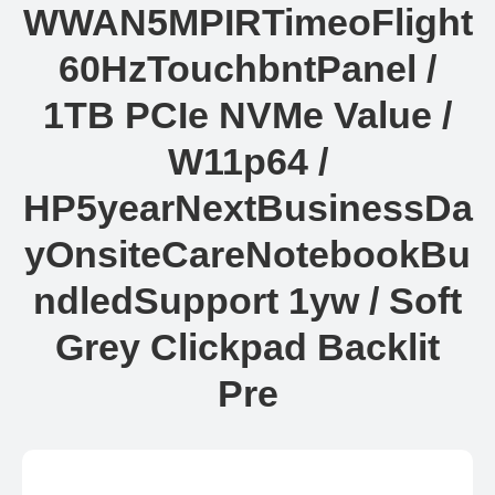
WWAN5MPIRTimeoFlight
60HzTouchbntPanel /
1TB PCIe NVMe Value /
W11p64 /
HP5yearNextBusinessDa
yOnsiteCareNotebookBu
ndledSupport 1yw / Soft
Grey Clickpad Backlit
Pre