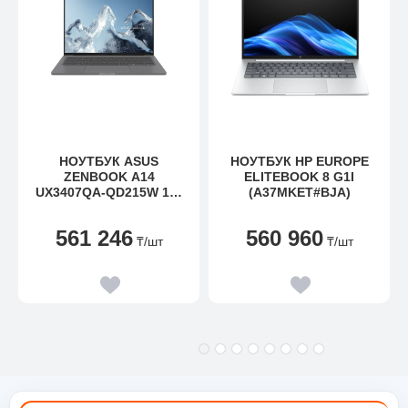
НОУТБУК ASUS
НОУТБУК HP EUROPE
ZENBOOK A14
ELITEBOOK 8 G1I
UX3407QA-QD215W 14"
(A37MKET#BJA)
FHD+ 60HZ
SNAPDRAGON X 16GB
561 246
560 960
512GB WIN 11
₸
/шт
₸
/шт