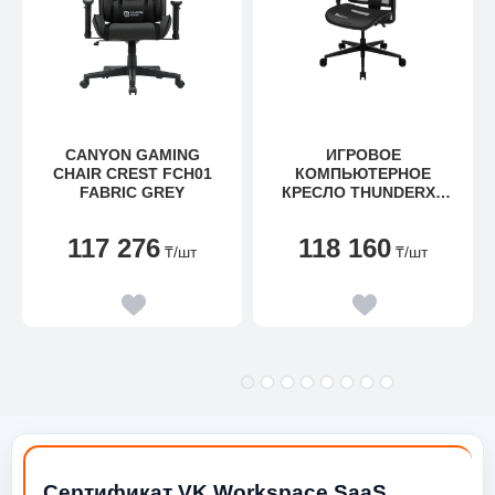
CANYON GAMING
ИГРОВОЕ
CHAIR CREST FCH01
КОМПЬЮТЕРНОЕ
FABRIC GREY
КРЕСЛО THUNDERX3
YTC-MESH BLACK
117 276
118 160
₸
/шт
₸
/шт
Сертификат VK Workspace SaaS