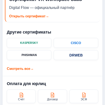
добавляет классный, премиальный вид в любое
пространство. Покажите свой стиль с FLEX Pro.
Digital Flow — официальный партнёр
Открыть сертификат
→
Другие сертификаты
CISCO
KASPERSKY
DRWEB
PHISHMAN
Смотреть все
→
Оплата для юрлиц
Счёт
Договор
ЭСФ