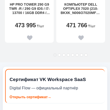
HP PRO TOWER 290 G9
КОМПЬЮТЕР DELL
TWR -R / 290 G9 IDS / I7-
OPTIPLEX 7020 (210-
13700 / 16GB DDR4 /
BKXK_N006O7020MFFE
512GB SSD / W11 PRO /
MEA_VP)
NO ODD / 1YW / 125
473 995
471 766
BLKKBD / 125MOUSE /
₸
/шт
₸
/шт
SEA AND RAIL
Сертификат VK Workspace SaaS
Digital Flow — официальный партнёр
Открыть сертификат
→