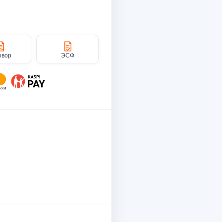
овор
ЭСФ