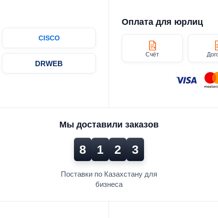
Оплата для юрлиц
CISCO
Счёт
Дог
DRWEB
Мы доставили заказов
8
1
2
3
Поставки по Казахстану для
бизнеса