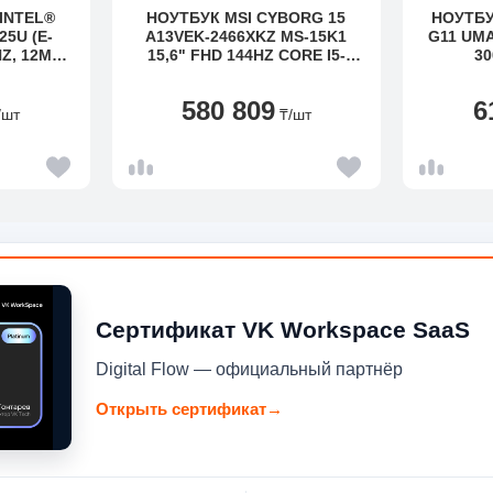
 INTEL®
НОУТБУК MSI CYBORG 15
НОУТБУ
5U (E-
A13VEK-2466XKZ MS-15K1
G11 UMA
Z, 12MB),
15,6" FHD 144HZ CORE I5-
30
UCH, NO
13420H 16GB 512GB RTX4050
PCIE,W
DOS
NUMP
580 809
6
/шт
₸
/шт
Сертификат VK Workspace SaaS
Digital Flow — официальный партнёр
Открыть сертификат
→