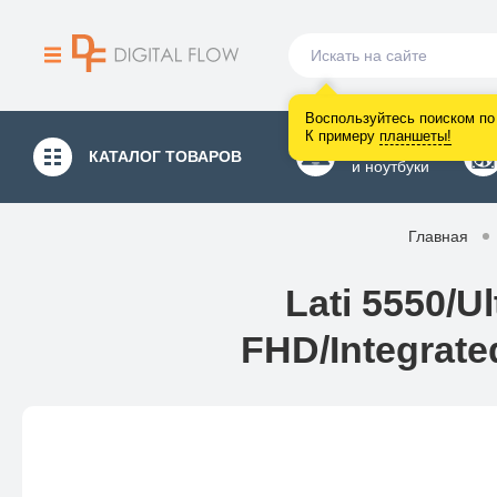
Воспользуйтесь поиском по 
К примеру
планшеты
!
Компьютеры
КАТАЛОГ
ТОВАРОВ
и ноутбуки
Главная
Lati 5550/U
FHD/Integrat