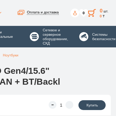
0
шт.
Оплата и доставка
0
0
₸
Сетевое и
и
серверное
Системы
нальные
оборудование,
безопасности
СХД
Ноутбуки
D Gen4/15.6"
AN + BT/Backl
Купить