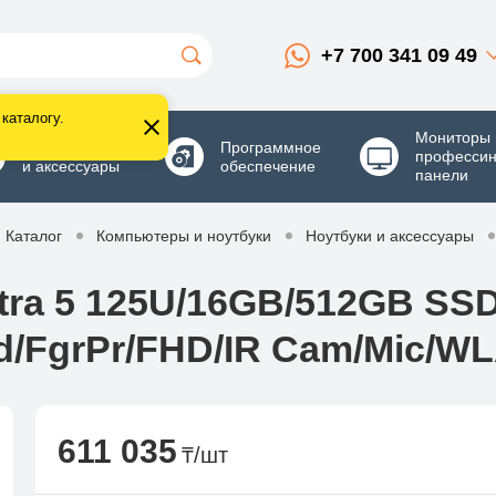
+7 700 341 09 49
каталогу.
Мониторы 
Комплектующие
Программное
професси
и аксессуары
обеспечение
панели
Каталог
Компьютеры и ноутбуки
Ноутбуки и аксессуары
ltra 5 125U/16GB/512GB SS
ed/FgrPr/FHD/IR Cam/Mic/WL
611 035
₸/шт