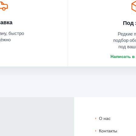
авка
Под 
ану, быстро
Редкие 
дёжно
подбор об
под ваш
Написать в
О нас
Контакты