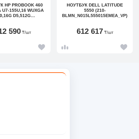
К HP PROBOOK 460
НОУТБУК DELL LATITUDE
 U7-155U,16 WUXGA
5550 (210-
0,16G D5,512G
BLMN_N015L555015EMEA_VP)
11P6,1YW,5MP IR,BL
AD.WIFI6E+BT5.3
12 590
612 617
₸
/шт
₸
/шт