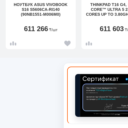
НОУТБУК ASUS VIVOBOOK
THINKPAD T16 G4,
S16 S5606CA-RI140
CORE™ ULTRA 5 22
(90NB1551-M006M0)
CORES UP TO 3.80GH
16" WUXGA NON-TO
OP
611 266
611 603
₸
/шт
₸