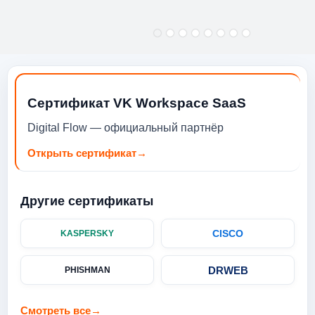
NOTEBOOKBUNDLEDSU
PPORT 1YW / DUAL
ARYMIC F USB2
NFOVCAMERA /
CLICKPAD BA
Сертификат VK Workspace SaaS
Digital Flow — официальный партнёр
Открыть сертификат
→
Другие сертификаты
CISCO
KASPERSKY
DRWEB
PHISHMAN
Смотреть все
→