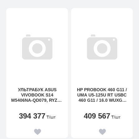
УЛЬТРАБУК ASUS
HP PROBOOK 460 G11 /
VIVOBOOK S14
UMA U5-125U RT USBC
M5406NA-QD079, RYZEN
460 G11 / 16.0 WUXGA
5-7535HS-3.3, 512GB
UWVA 300 FHDC 60HZ
SSD, 16GB, 14" WUXGA,
BNT PANEL / 16GB
394 377
409 567
DOS
(1X16GB) DDR5 5600
₸
/шт
₸
/шт
SODIMM MEMORY /
512GB PCIE NVME
VALUE / DOS /
HP3YEAROFFSITECARE