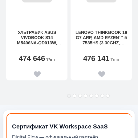
УЛЬТРАБУК ASUS
LENOVO THINKBOOK 16
VIVOBOOK S14
G7 ARP, AMD RYZEN™ 5
M5406NA-QD013W,
7535HS (3.30GHZ,
RYZEN 5-7535HS-3.3,
16MB), 16" WUXGA
512GB SSD, 16GB,
NON-TOUCH, W11P64
474 646
476 141
14"WUXGA OLED,WIN11
RUS, 16
₸
/шт
₸
/шт
Сертификат VK Workspace SaaS
Digital Flow — официальный партнёр