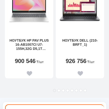
НОУТБУК HP PAV PLUS
НОУТБУК DELL (210-
16-AB1007CI U7-
BRFT_1)
155H,32G D5,1T
PCIE,RTX4050 6G,16.0
WQXGA IPS 400 NT
900 546
926 756
120HZ,W11H6,NATSILV,5
₸
/шт
₸
/шт
MP IR,1YW