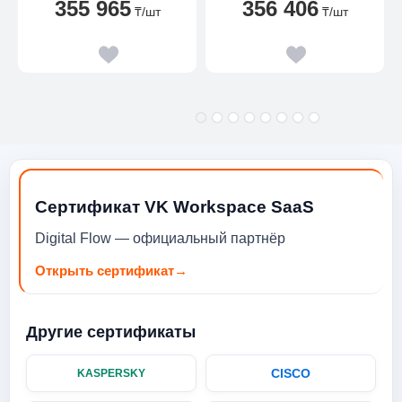
355 965
356 406
7520U UP TO 4,3GHZ
₸
/шт
₸
/шт
QUAD/8GB/512GB/INTE
GRATED
AMDRADEON/WI-FI
6/BT5.3/1080P FHD
CAMERA/WIRELESS
MOUSE+KEYBOARD/WIN
DOWS 11
HOME/1Y/WHITE
Сертификат VK Workspace SaaS
Digital Flow — официальный партнёр
Открыть сертификат
→
Другие сертификаты
CISCO
KASPERSKY