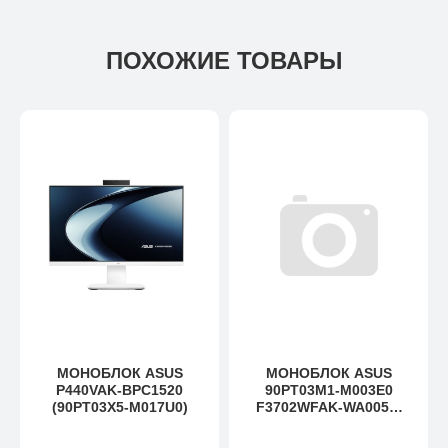
ПОХОЖИЕ ТОВАРЫ
МОНОБЛОК ASUS
МОНОБЛОК ASUS
P440VAK-BPC1520
90PT03M1-M003E0
(90PT03X5-M017U0)
F3702WFAK-WA005W
27'' FHD (1920 X
1080)/AMD RYZEN 5