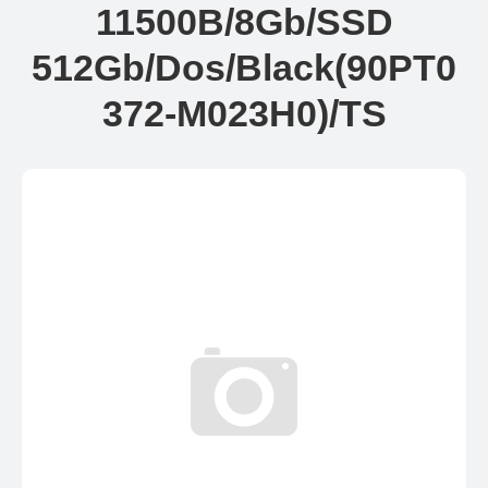
11500B/8Gb/SSD
512Gb/Dos/Black(90PT0
372-M023H0)/TS