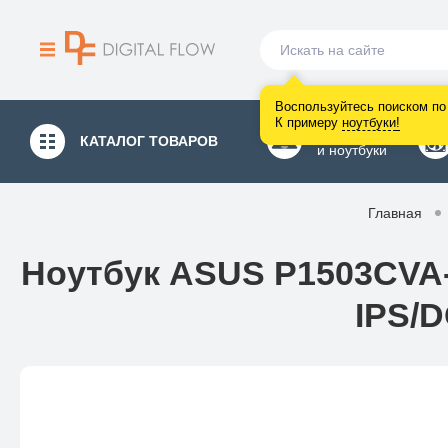
Воспользуйтесь поиском по 
К примеру
ноутбуки
!
Компьютеры
КАТАЛОГ
ТОВАРОВ
и ноутбуки
Главная
Ноутбук ASUS P1503CVA-S
IPS/D