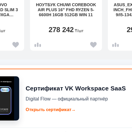
OVO
НОУТБУК CHUWI COREBOOK
ASUS_EX
D SLIM 3
AIR PLUS 16" FHD RYZEN 5-
INCH_FH
UXGA
6600H 16GB 512GB WIN 11
9/I5-13
D RYZEN 5
DIMM/51
45GHZ
™_PCI
278 242
2
B/AMD
PREINST
/шт
₸
/шт
I-FI
Y
 HD
WS 11
GREY
Сертификат VK Workspace SaaS
Digital Flow — официальный партнёр
Открыть сертификат
→