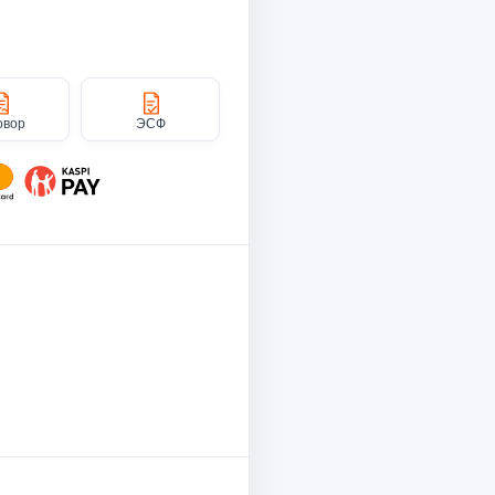
овор
ЭСФ