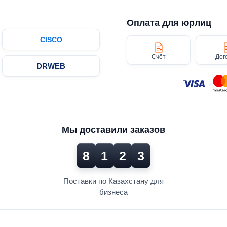
Оплата для юрлиц
CISCO
Счёт
Дог
DRWEB
Мы доставили заказов
8
1
2
3
Поставки по Казахстану для
бизнеса