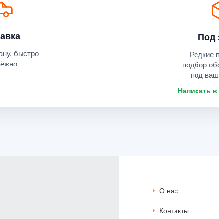
авка
Под 
ану, быстро
Редкие 
дёжно
подбор об
под ваш
Написать в
О нас
Контакты