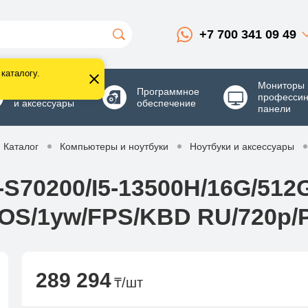
+7 700 341 09 49
каталогу.
Мониторы 
Комплектующие
Программное
професси
и аксессуары
обеспечение
панели
Каталог
Компьютеры и ноутбуки
Ноутбуки и аксессуары
70200/I5-13500H/16G/512G 
OS/1yw/FPS/KBD RU/720p/P
289 294
₸/шт