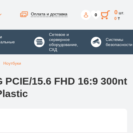
0
шт.
Оплата и доставка
0
0
₸
Сетевое и
и
серверное
Системы
нальные
оборудование,
безопасности
СХД
Ноутбуки
PCIE/15.6 FHD 16:9 300nt
lastic