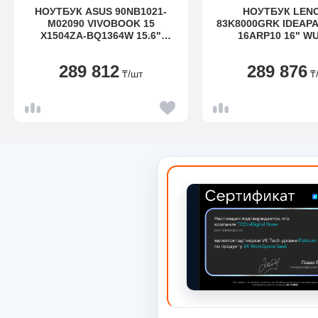
НОУТБУК ASUS 90NB1021-
НОУТБУК LEN
M02090 VIVOBOOK 15
83K8000GRK IDEAPA
X1504ZA-BQ1364W 15.6"
16ARP10 16" W
FHD(1920X1080) IPS/INTEL
(1920X1200) IPS/AM
CORE I3-1215U UP TO 4,4GHZ
7533HS UP TO 4,
289 812
289 876
(6CORES)/16GB/512GB/INTEL
(6C)/16GB/512G
₸
/шт
₸
UHD GRAPHICS/WI-
RADEON 660M /W
FI/BT5.1/720P HD
6/BT5.3/720P
CAMERA/WINDOWS 11
CAMERA/WINDO
HOME/1Y/QUIET BLUE
HOME/1Y/LUNA 