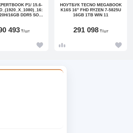
PERTBOOK P1/ 15.6-
НОУТБУК TECNO MEGABOOK
D_(1920_X_1080)_16:
K16S 16" FHD RYZEN 7-5825U
420H/16GB DDR5 SO-
16GB 1TB WIN 11
2GB_M.2_2280_NVME
E®_4.0_SSD/NON-
90 493
291 098
ALLED_OS/WARRANT
₸
/шт
₸
/шт
 1Y CARRY-IN/