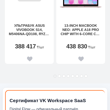
УЛЬТРАБУК ASUS
13-INCH MACBOOK
VIVOBOOK S14,
NEO: APPLE A18 PRO
M5406NA-QD108, RYZEN
CHIP WITH 6-CORE CPU
5-7535HS-3.3/512GB
AND 5-CORE GPU, 8GB,
SSD/16GB/14"
256GB SSD -
388 417
438 830
WUXGA/DOS
BLUSH,MODEL A3404
₸
/шт
₸
/шт
Сертификат VK Workspace SaaS
Digital Flow — официальный партнёр