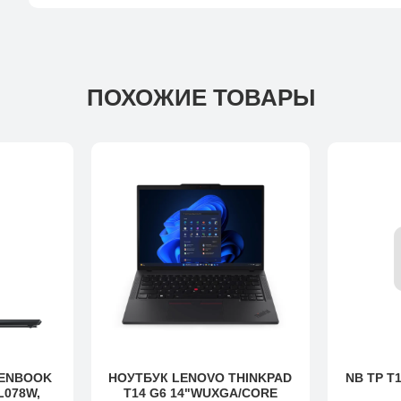
ПОХОЖИЕ ТОВАРЫ
ZENBOOK
НОУТБУК LENOVO THINKPAD
NB TP T1
L078W,
T14 G6 14"WUXGA/CORE