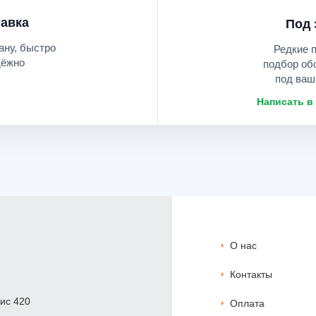
авка
Под 
ану, быстро
Редкие 
дёжно
подбор об
под ваш
Написать в
О нас
Контакты
фис 420
Оплата