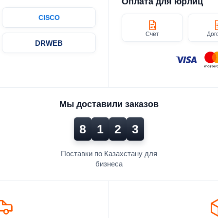
Оплата для юрлиц
CISCO
Счёт
Дог
DRWEB
Мы доставили заказов
8
1
2
3
Поставки по Казахстану для
бизнеса