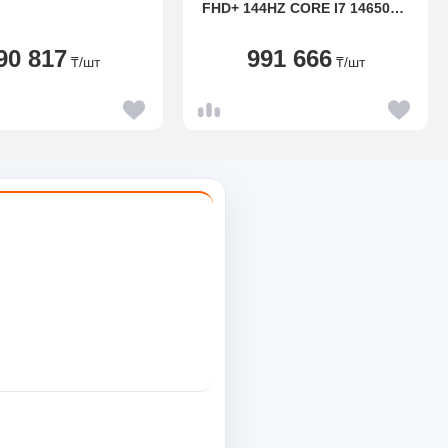
FHD+ 144HZ CORE I7 14650HX
16GB 512GB RTX5060 WIN11
90 817
991 666
₸
/шт
₸
/шт