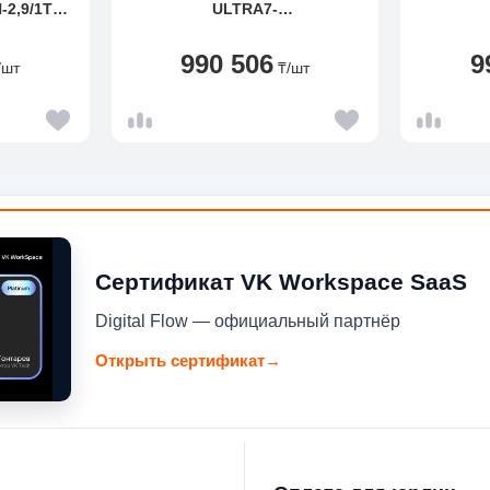
-2,9/1TB
ULTRA7-
FHD
255U/16GB/512GB/WIN PRO
1
(21QC004MFW)
990 506
9
/шт
₸
/шт
Сертификат VK Workspace SaaS
Digital Flow — официальный партнёр
Открыть сертификат
→