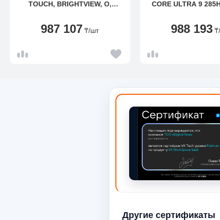
TOUCH, BRIGHTVIEW, O,
CORE ULTRA 9 285H
120HZ, 400NIT, LOWBLELIGH
SSD/32GB/14" 
TOUCH/WIN1
987 107
988 193
₸
/шт
₸
Другие сертификаты