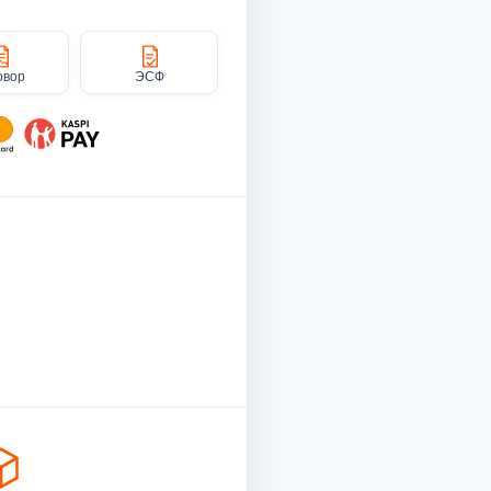
овор
ЭСФ