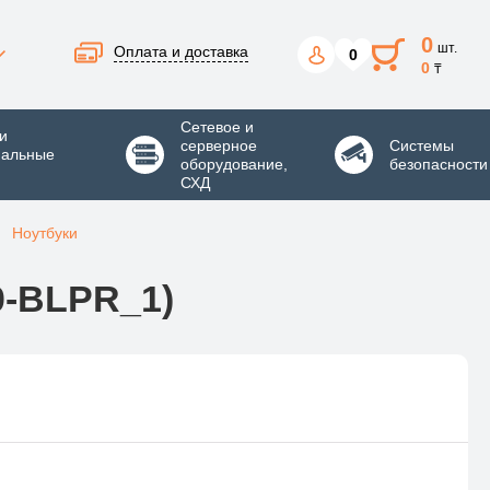
0
шт.
Оплата и доставка
0
0
₸
Сетевое и
и
серверное
Системы
нальные
оборудование,
безопасности
СХД
Ноутбуки
10-BLPR_1)