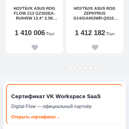
НОУТБУК ASUS ROG
НОУТБУК ASUS ROG
FLOW Z13 GZ302EA-
ZEPHYRUS
RU045W 13,4" 2.5K
G14/GA403WR-QS104
180HZ RYZEN AI
(90NR0M54-M005D0)
MAX+395 32GB 1TB
1 410 006
1 412 182
RADEON 8060S WIN
₸
/шт
₸
/шт
Сертификат VK Workspace SaaS
Digital Flow — официальный партнёр
Открыть сертификат
→