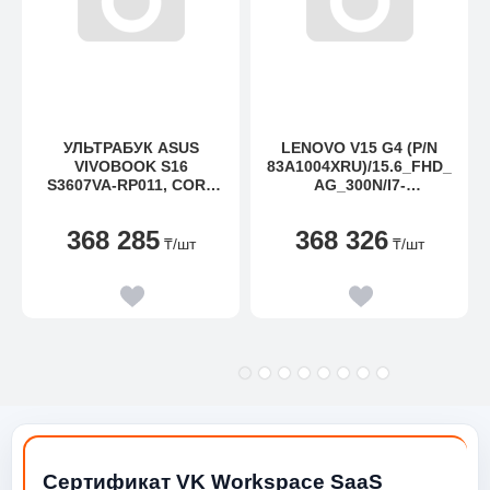
УЛЬТРАБУК ASUS
LENOVO V15 G4 (P/N
VIVOBOOK S16
83A1004XRU)/15.6_FHD_
S3607VA-RP011, CORE
AG_300N/I7-
I7-13620H-2.4 1TB
1355U/8GB+8GB_DDR4_
SSD/16GB/16"
3200/512GB_SSD_M.2_2
368 285
368 326
WUXGA/DOS
242_G4_TLC
₸
/шт
₸
/шт
Сертификат VK Workspace SaaS