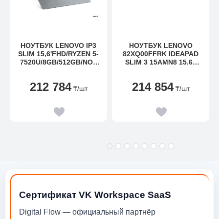
НОУТБУК LENOVO IP3
НОУТБУК LENOVO
SLIM 15,6'FHD/RYZEN 5-
82XQ00FFRK IDEAPAD
7520U/8GB/512GB/NOS
SLIM 3 15AMN8 15.6"
(82XQ00J7RK)
FHD(1920X1080)
IPS/AMD RYZEN 5 7520U
212 784
214 854
4,3GHZ
₸
/шт
₸
/шт
QUAD/8GB/512GB/INTE
GRATED/WI-
FI/BT5.1/720P HD
CAMERA/NOOS/1Y/ARC
TIC GREY
Сертификат VK Workspace SaaS
Digital Flow — официальный партнёр