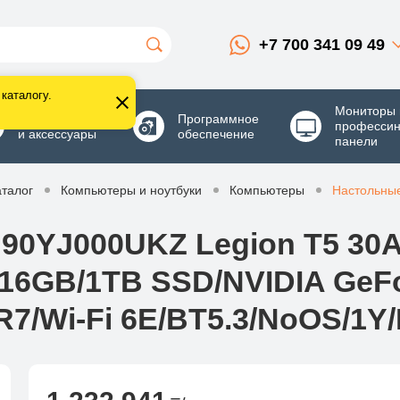
+7 700 341 09 49
каталогу.
Мониторы 
Комплектующие
Программное
професси
и аксессуары
обеспечение
панели
аталог
Компьютеры и ноутбуки
Компьютеры
Настольны
90YJ000UKZ Legion T5 30
)/16GB/1TB SSD/NVIDIA GeF
7/Wi-Fi 6E/BT5.3/NoOS/1Y/