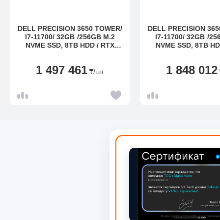
DELL PRECISION 3650 TOWER/
DELL PRECISION 36
I7-11700/ 32GB /256GB M.2
I7-11700/ 32GB /256GB M.2
NVME SSD, 8TB HDD / RTX
NVME SSD, 8TB HD
3090 24GB/
3090 24GB/
MOUSE+KBD/1000W
MOUSE+KBD/1
1 497 461
1 848 012
PSU/W11P/3YRW
PSU/W11P/3Y
₸
/шт