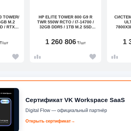
50 TOWER/
HP ELITE TOWER 800 G9 R
СИСТЕ
TWR 550W RCTO / I7-14700 /
UL
D / RTX
32GB DDR5 / 1TB M.2 SSD
7800X3
VALUE / W11 PRO / NO ODD
000W
NOBAY 2 / 3Y SERVICE
1TB/RT
1 260 806
1 
RW
UPGRADE 1YW / NVIDIARTX
₸
/шт
₸
/шт
5060 8 GB GDDR7GRAPHICS /
320K KBD / 128LSRMOUSE /
TCO E-LABELING / SATA
POWER NON-RF / NO FRONT
OPTION
Сертификат VK Workspace SaaS
Digital Flow — официальный партнёр
Открыть сертификат
→