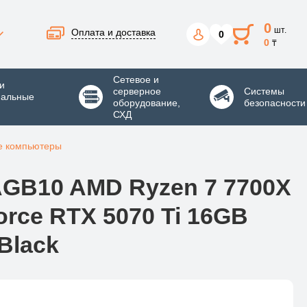
0
шт.
Оплата и доставка
0
0
₸
Сетевое и
и
серверное
Системы
нальные
оборудование,
безопасности
СХД
е компьютеры
AGB10 AMD Ryzen 7 7700X
orce RTX 5070 Ti 16GB
Black