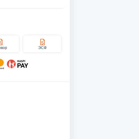
овор
ЭСФ