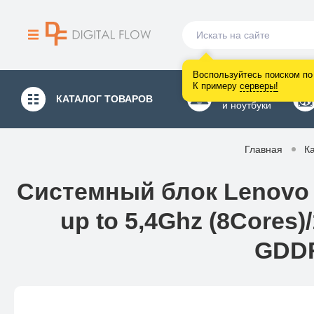
Воспользуйтесь поиском по 
К примеру
серверы
!
Компьютеры
КАТАЛОГ
ТОВАРОВ
и ноутбуки
Главная
К
Системный блок Lenovo 
up to 5,4Ghz (8Cores
GDDR