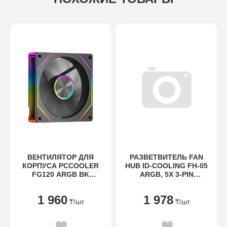
ВЕНТИЛЯТОР ДЛЯ
РАЗВЕТВИТЕЛЬ FAN
КОРПУСА PCCOOLER
HUB ID-COOLING FH-05
FG120 ARGB BK
ARGB, 5X 3-PIN
1X(120X120X25MM) 800-
ADDRESSABLE RGB, 5V
1800 RPM 54CFM
1 960
1 978
BLACK
₸
/шт
₸
/шт