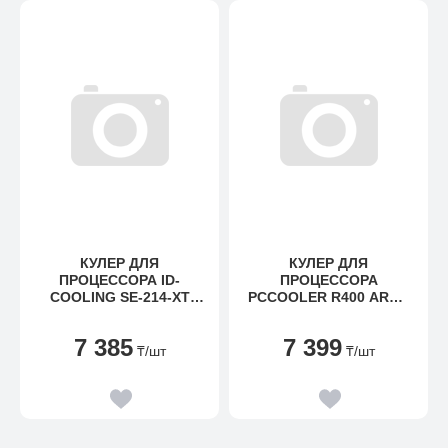
КУЛЕР ДЛЯ
КУЛЕР ДЛЯ
ПРОЦЕССОРА ID-
ПРОЦЕССОРА
COOLING SE-214-XT
PCCOOLER R400 ARGB
ARGB,
BK,
S1700/1200/115X/AMD,
S1851/1700/1200/AM4/5,
7 385
7 399
180W, 12CM, 500-
800-2200RPM, 92CM,
₸
/шт
₸
/шт
1500RPM, 4PIN
180W, 4PIN