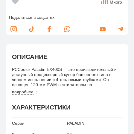
Много
Поделиться в соцсетях:
ОПИСАНИЕ
PCCooler Paladin EX400S — это производительный и
доступный процессорный кулер башенного типа в
черном исполнении с 4 тепловыми трубками. Он
оснащен 120-мм PWM-вентилятором на
гидродинамическом подшипнике (FDB), обеспечивая
подробнее
эффективное охлаждение (TDP до 180-200 Вт) при
низком уровне шума. Подходит для большинства
сокетов, включая Intel LGA 1700/1200/115x и AMD
ХАРАКТЕРИСТИКИ
AM4/AM5.
Серия
PALADIN