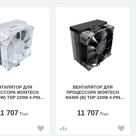
НТИЛЯТОР ДЛЯ
ВЕНТИЛЯТОР ДЛЯ
ЕССОРА MONTECH
ПРОЦЕССОРА MONTECH
(W) TDP 220W 4-PIN
NX400 (B) TDP 220W 4-PIN
0/1200/115X/AM5/AM4
1851/1700/1200/115X/AM5/AM4
WHITE
BLACK
11 707
11 707
₸
/шт
₸
/шт