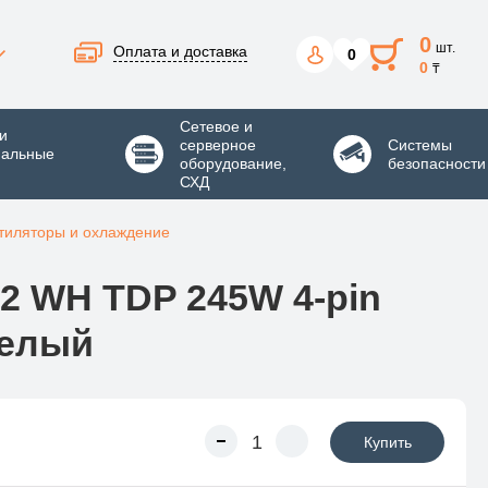
0
шт.
Оплата и доставка
0
0
₸
Сетевое и
и
серверное
Системы
нальные
оборудование,
безопасности
СХД
тиляторы и охлаждение
2 WH TDP 245W 4-pin
Белый
Купить