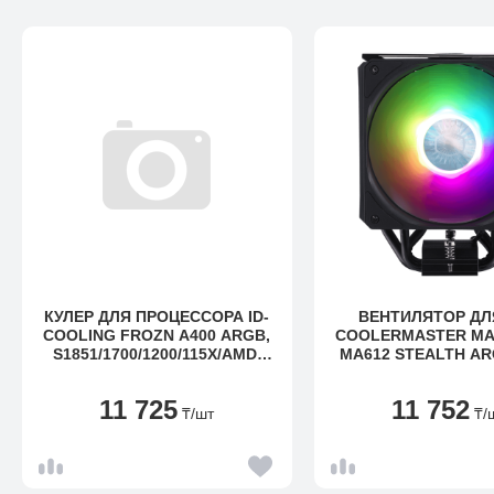
КУЛЕР ДЛЯ ПРОЦЕССОРА ID-
ВЕНТИЛЯТОР ДЛ
COOLING FROZN A400 ARGB,
COOLERMASTER MA
S1851/1700/1200/115X/AMD,
MA612 STEALTH AR
180W, 500-2000RPM, 4PIN
200W MAP-T6PS-2
11 725
11 752
₸
/шт
₸
/