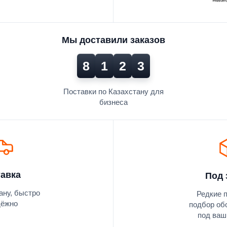
Мы доставили заказов
8
1
2
3
Поставки по Казахстану для
бизнеса
авка
Под 
ану, быстро
Редкие 
дёжно
подбор об
под ваш