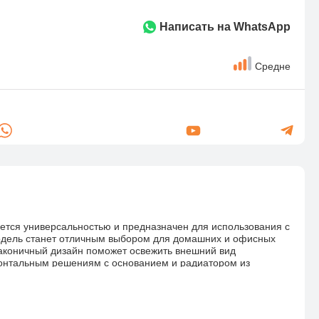
Написать на WhatsApp
Средне
ется универсальностью и предназначен для использования с
одель станет отличным выбором для домашних и офисных
лаконичный дизайн поможет освежить внешний вид
изонтальным решениям с основанием и радиатором из
Благодаря вентилятору диаметром 120 мм, работающему на
 поток до 86.73 CFM что позволяет эффективно рассеивать
зводительности не превышает 32 дБ. Кулер легко
-pin. Комплект поставки включает в себя термопасту в