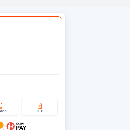
овор
ЭСФ