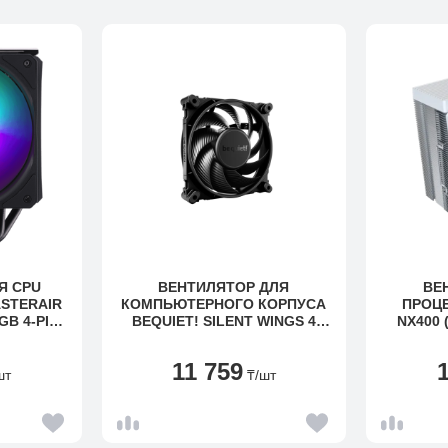
Я CPU
ВЕНТИЛЯТОР ДЛЯ
ВЕ
STERAIR
КОМПЬЮТЕРНОГО КОРПУСА
ПРОЦ
GB 4-PIN
BEQUIET! SILENT WINGS 4
NX400 
18PA-R1
120MM PWM HIGH-SPEED
1851/170
11 759
шт
₸
/шт