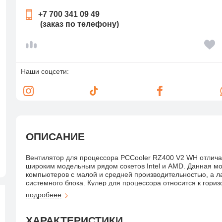
+7 700 341 09 49
(заказ по телефону)
Наши соцсети:
ОПИСАНИЕ
Вентилятор для процессора PCCooler RZ400 V2 WH отлича
широким модельным рядом сокетов Intel и AMD. Данная м
компьютеров с малой и средней производительностью, а 
системного блока. Кулер для процессора относится к гор
алюминия, что обеспечивает высокую теплопроводность. 
подробнее
частоте от 500 до 2200 об/мин, обеспечивается воздушный
мощность до 240 Вт. Уровень шума при максимальной прои
устанавливается и использует для подключения коннектор 4
ХАРАКТЕРИСТИКИ