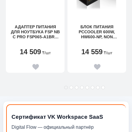
АДАПТЕР ПИТАНИЯ
БЛОК ПИТАНИЯ
ДЛЯ НОУТБУКА FSP NB
PCCOOLER 600W,
C PRO FSP065-A1BR3,
HW600-NP, NON
65W, AUTO +5V ~ +20V,
MODULAR, 80+, КПД
ВЫХОД USB TYPE-C
≥80%, ATX, FAN 120MM,
14 509
14 559
ЧЕРНЫЙ, HW600-NP
₸
/шт
₸
/шт
Сертификат VK Workspace SaaS
Digital Flow — официальный партнёр